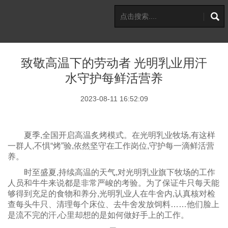
致敬高温下的劳动者 光明乳业用汗
水守护每鲜活营养
2023-08-11 16:52:09
夏季,全国开启高温炙烤模式。在光明乳业牧场,有这样
一群人,不惧“烤”验,依然坚守在工作岗位,守护每一滴鲜活营
养。
时至盛夏,持续高温的天气,对光明乳业旗下牧场的工作
人员和牛牛来说都是非常严峻的考验。为了保证牛只每天能
够得到充足的食物和养分,光明乳业人在牛舍内,认真核对检
查每头牛只、清理每个床位、去牛舍发放饲料……他们脸上
是流不完的汗,心里却想的是如何做好手上的工作。