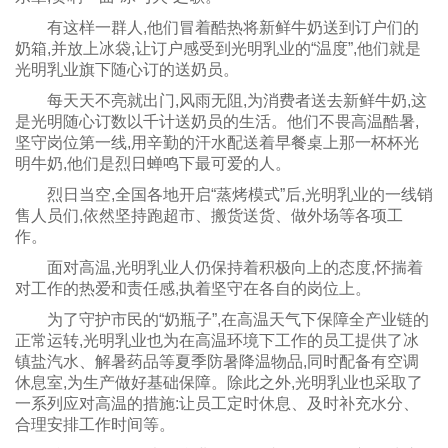
有这样一群人,他们冒着酷热将新鲜牛奶送到订户们的
奶箱,并放上冰袋,让订户感受到光明乳业的“温度”,他们就是
光明乳业旗下随心订的送奶员。
每天天不亮就出门,风雨无阻,为消费者送去新鲜牛奶,这
是光明随心订数以千计送奶员的生活。他们不畏高温酷暑,
坚守岗位第一线,用辛勤的汗水配送着早餐桌上那一杯杯光
明牛奶,他们是烈日蝉鸣下最可爱的人。
烈日当空,全国各地开启“蒸烤模式”后,光明乳业的一线销
售人员们,依然坚持跑超市、搬货送货、做外场等各项工
作。
面对高温,光明乳业人仍保持着积极向上的态度,怀揣着
对工作的热爱和责任感,执着坚守在各自的岗位上。
为了守护市民的“奶瓶子”,在高温天气下保障全产业链的
正常运转,光明乳业也为在高温环境下工作的员工提供了冰
镇盐汽水、解暑药品等夏季防暑降温物品,同时配备有空调
休息室,为生产做好基础保障。除此之外,光明乳业也采取了
一系列应对高温的措施:让员工定时休息、及时补充水分、
合理安排工作时间等。