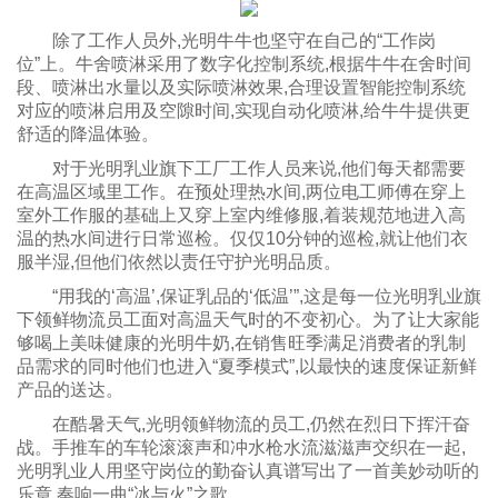
除了工作人员外,光明牛牛也坚守在自己的“工作岗
位”上。牛舍喷淋采用了数字化控制系统,根据牛牛在舍时间
段、喷淋出水量以及实际喷淋效果,合理设置智能控制系统
对应的喷淋启用及空隙时间,实现自动化喷淋,给牛牛提供更
舒适的降温体验。
对于光明乳业旗下工厂工作人员来说,他们每天都需要
在高温区域里工作。在预处理热水间,两位电工师傅在穿上
室外工作服的基础上又穿上室内维修服,着装规范地进入高
温的热水间进行日常巡检。仅仅10分钟的巡检,就让他们衣
服半湿,但他们依然以责任守护光明品质。
“用我的‘高温’,保证乳品的‘低温’”,这是每一位光明乳业旗
下领鲜物流员工面对高温天气时的不变初心。为了让大家能
够喝上美味健康的光明牛奶,在销售旺季满足消费者的乳制
品需求的同时他们也进入“夏季模式”,以最快的速度保证新鲜
产品的送达。
在酷暑天气,光明领鲜物流的员工,仍然在烈日下挥汗奋
战。手推车的车轮滚滚声和冲水枪水流滋滋声交织在一起,
光明乳业人用坚守岗位的勤奋认真谱写出了一首美妙动听的
乐章,奏响一曲“冰与火”之歌。