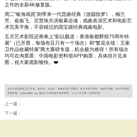
之作的全新4K修复版。
周二“银海戏苑”则带来一代昆曲经典《游园惊梦》，梅兰
芳、俞振飞、言慧珠共演银幕还魂，戏曲表演艺术和电影艺
术完美平衡，不容错过的国宝级经典戏曲电影。
五月艺术影院还将奉上“影以载道：香港银都辉煌75周年特
展”（已开票，每场有且只有一个场次）和“繁花永续：王家
卫作品收藏特展”两大重磅专题，机会极为难得！所有场次
均可在淘票票、中国电影资料馆APP购票，具体排片见末
图，祝大家观影愉快。❤️
广州桑拿网
广州桑拿论坛
广州桑拿按摩
广州洗浴
广州会所
广州水
汇
广州水疗会所
上一篇：
下一篇：