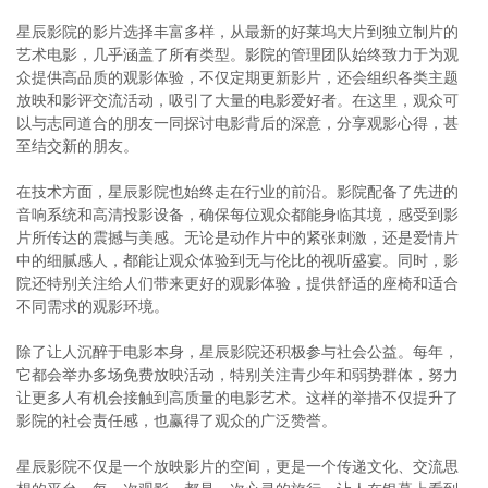
星辰影院的影片选择丰富多样，从最新的好莱坞大片到独立制片的
艺术电影，几乎涵盖了所有类型。影院的管理团队始终致力于为观
众提供高品质的观影体验，不仅定期更新影片，还会组织各类主题
放映和影评交流活动，吸引了大量的电影爱好者。在这里，观众可
以与志同道合的朋友一同探讨电影背后的深意，分享观影心得，甚
至结交新的朋友。
在技术方面，星辰影院也始终走在行业的前沿。影院配备了先进的
音响系统和高清投影设备，确保每位观众都能身临其境，感受到影
片所传达的震撼与美感。无论是动作片中的紧张刺激，还是爱情片
中的细腻感人，都能让观众体验到无与伦比的视听盛宴。同时，影
院还特别关注给人们带来更好的观影体验，提供舒适的座椅和适合
不同需求的观影环境。
除了让人沉醉于电影本身，星辰影院还积极参与社会公益。每年，
它都会举办多场免费放映活动，特别关注青少年和弱势群体，努力
让更多人有机会接触到高质量的电影艺术。这样的举措不仅提升了
影院的社会责任感，也赢得了观众的广泛赞誉。
星辰影院不仅是一个放映影片的空间，更是一个传递文化、交流思