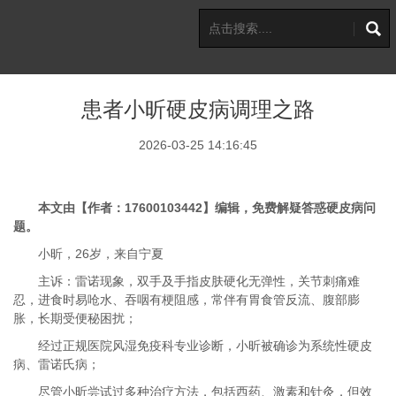
患者小昕硬皮病调理之路
2026-03-25 14:16:45
本文由【作者：17600103442】编辑，免费解疑答惑硬皮病问
题。
小昕，26岁，来自宁夏
主诉：雷诺现象，双手及手指皮肤硬化无弹性，关节刺痛难
忍，进食时易呛水、吞咽有梗阻感，常伴有胃食管反流、腹部膨
胀，长期受便秘困扰；
经过正规医院风湿免疫科专业诊断，小昕被确诊为系统性硬皮
病、雷诺氏病；
尽管小昕尝试过多种治疗方法，包括西药、激素和针灸，但效