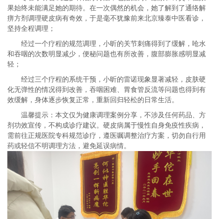
果始终未能满足她的期待。在一次偶然的机会，她了解到了通络解
痹方剂调理硬皮病有奇效，于是毫不犹豫前来北京臻泰中医看诊，
坚持全程调理；
经过一个疗程的规范调理，小昕的关节刺痛得到了缓解，呛水
和吞咽的次数明显减少，便秘问题也有所改善，腹部膨胀感明显减
轻；
经过三个疗程的系统干预，小昕的雷诺现象显著减轻，皮肤硬
化无弹性的情况得到改善，吞咽困难、胃食管反流等问题也得到有
效缓解，身体逐步恢复正常，重新回归轻松的日常生活。
温馨提示：本文仅为健康调理案例分享，不涉及任何药品、方
剂功效宣传，不构成诊疗建议。硬皮病属于慢性自身免疫性疾病，
需前往正规医院专科规范诊疗，遵医嘱调整治疗方案，切勿自行用
药或轻信不明调理方法，避免延误病情。