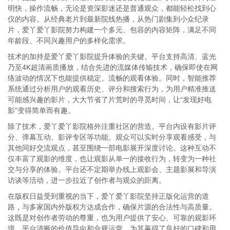
明快，操作流畅，无论是资深影迷还是普通观众，都能轻松找到心
仪的内容。从经典老片到最新院线热播，从热门剧集到小众纪录
片，爱丫爱丫影院努力构建一个多元、包容的内容矩阵，满足不同
年龄段、不同兴趣用户的多样化需求。
技术的加持是爱丫爱丫影院提升体验的关键。平台支持高清、蓝光
乃至4K超清画质播放，结合先进的流媒体传输技术，确保即使在网
络波动的情况下也能提供稳定、流畅的观看体验。同时，智能推荐
系统通过分析用户的观看历史、评分和搜索行为，为用户精准推送
可能感兴趣的影片，大大节省了片荒时的寻觅时间，让“发现好电
影”变得简单而有趣。
除了技术，爱丫爱丫影院格外注重社区的营造。平台内设有影片评
分、弹幕互动、影评专区等功能。观众可以实时分享观看感受，与
其他同好交流观点，甚至围绕一部电影展开深度讨论。这种互动不
仅丰富了观影的维度，也让观影从单一的接收行为，转变为一种社
交与分享的体验。平台还不定期举办线上观影会、主题影展和导演
访谈等活动，进一步拉近了创作者与观众的距离。
在版权日益受到重视的当下，爱丫爱丫影院坚持正版化运营的道
路，与多家国内外版权方达成合作，确保片源的合法性与高质量。
这既是对创作者劳动的尊重，也为用户提供了安心、可靠的观影环
境。平台清晰的价值导向和合规运营，为其赢得了良好的口碑和用