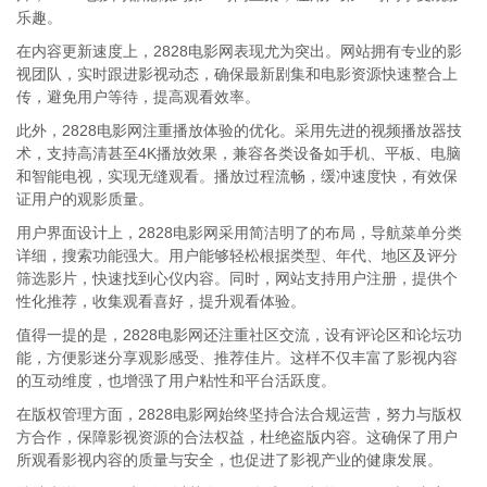
乐趣。
在内容更新速度上，2828电影网表现尤为突出。网站拥有专业的影
视团队，实时跟进影视动态，确保最新剧集和电影资源快速整合上
传，避免用户等待，提高观看效率。
此外，2828电影网注重播放体验的优化。采用先进的视频播放器技
术，支持高清甚至4K播放效果，兼容各类设备如手机、平板、电脑
和智能电视，实现无缝观看。播放过程流畅，缓冲速度快，有效保
证用户的观影质量。
用户界面设计上，2828电影网采用简洁明了的布局，导航菜单分类
详细，搜索功能强大。用户能够轻松根据类型、年代、地区及评分
筛选影片，快速找到心仪内容。同时，网站支持用户注册，提供个
性化推荐，收集观看喜好，提升观看体验。
值得一提的是，2828电影网还注重社区交流，设有评论区和论坛功
能，方便影迷分享观影感受、推荐佳片。这样不仅丰富了影视内容
的互动维度，也增强了用户粘性和平台活跃度。
在版权管理方面，2828电影网始终坚持合法合规运营，努力与版权
方合作，保障影视资源的合法权益，杜绝盗版内容。这确保了用户
所观看影视内容的质量与安全，也促进了影视产业的健康发展。