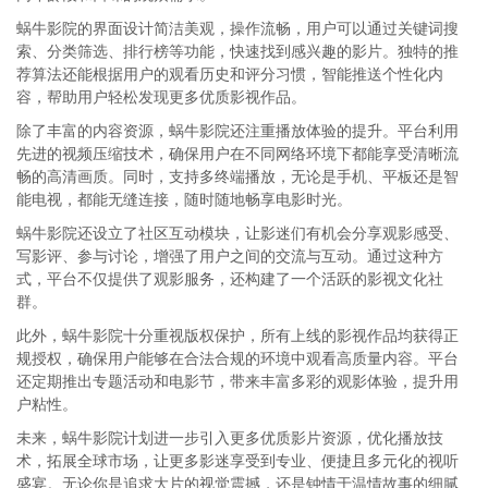
蜗牛影院的界面设计简洁美观，操作流畅，用户可以通过关键词搜
索、分类筛选、排行榜等功能，快速找到感兴趣的影片。独特的推
荐算法还能根据用户的观看历史和评分习惯，智能推送个性化内
容，帮助用户轻松发现更多优质影视作品。
除了丰富的内容资源，蜗牛影院还注重播放体验的提升。平台利用
先进的视频压缩技术，确保用户在不同网络环境下都能享受清晰流
畅的高清画质。同时，支持多终端播放，无论是手机、平板还是智
能电视，都能无缝连接，随时随地畅享电影时光。
蜗牛影院还设立了社区互动模块，让影迷们有机会分享观影感受、
写影评、参与讨论，增强了用户之间的交流与互动。通过这种方
式，平台不仅提供了观影服务，还构建了一个活跃的影视文化社
群。
此外，蜗牛影院十分重视版权保护，所有上线的影视作品均获得正
规授权，确保用户能够在合法合规的环境中观看高质量内容。平台
还定期推出专题活动和电影节，带来丰富多彩的观影体验，提升用
户粘性。
未来，蜗牛影院计划进一步引入更多优质影片资源，优化播放技
术，拓展全球市场，让更多影迷享受到专业、便捷且多元化的视听
盛宴。无论你是追求大片的视觉震撼，还是钟情于温情故事的细腻