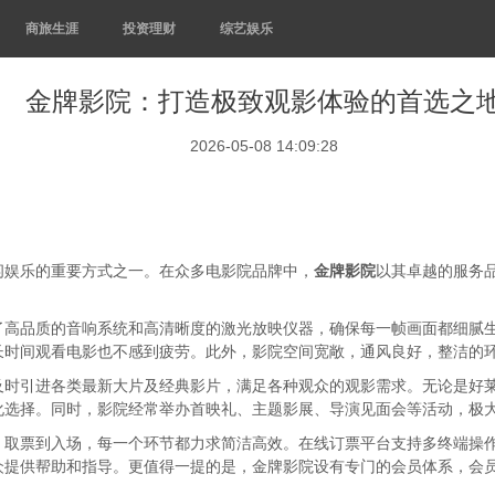
商旅生涯
投资理财
综艺娱乐
金牌影院：打造极致观影体验的首选之
2026-05-08 14:09:28
闲娱乐的重要方式之一。在众多电影院品牌中，
金牌影院
以其卓越的服务
了高品质的音响系统和高清晰度的激光放映仪器，确保每一帧画面都细腻
长时间观看电影也不感到疲劳。此外，影院空间宽敞，通风良好，整洁的
及时引进各类最新大片及经典影片，满足各种观众的观影需求。无论是好
化选择。同时，影院经常举办首映礼、主题影展、导演见面会等活动，极
、取票到入场，每一个环节都力求简洁高效。在线订票平台支持多终端操
众提供帮助和指导。更值得一提的是，金牌影院设有专门的会员体系，会