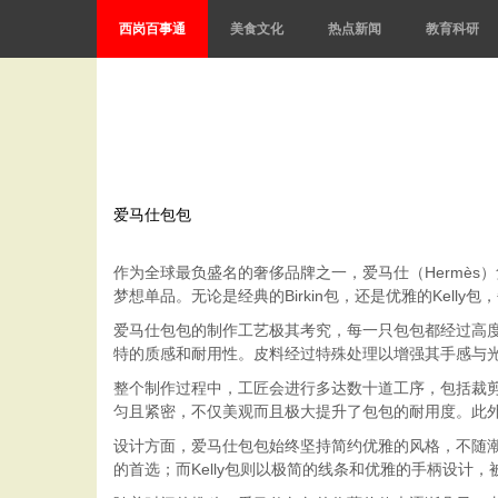
西岗百事通
美食文化
热点新闻
教育科研
爱马仕包包
作为全球最负盛名的奢侈品牌之一，爱马仕（Hermè
梦想单品。无论是经典的Birkin包，还是优雅的Kel
爱马仕包包的制作工艺极其考究，每一只包包都经过高
特的质感和耐用性。皮料经过特殊处理以增强其手感与
整个制作过程中，工匠会进行多达数十道工序，包括裁
匀且紧密，不仅美观而且极大提升了包包的耐用度。此
设计方面，爱马仕包包始终坚持简约优雅的风格，不随潮
的首选；而Kelly包则以极简的线条和优雅的手柄设计