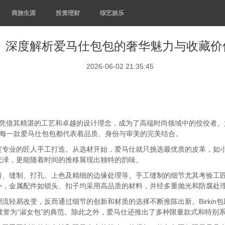
商旅生涯
投资理财
综艺娱乐
深度解析爱马仕包包的奢华魅力与收藏价
2026-06-02 21:35:45
s）凭借其精湛的工艺和卓越的设计理念，成为了高端时尚领域中的佼佼者
ly包，每一款爱马仕包包都代表着品质、身份与审美的完美结合。
度专业的匠人手工打造。从选材开始，爱马仕就只挑选最优质的皮革，如
光泽，更能随着时间的推移展现出独特的韵味。
剪、缝制、打孔、上色及精细的边缘处理等。手工缝制的细节尤其考验工
外，金属配件如锁头、扣子均采用高品质的材料，并经多重抛光和防腐处
流轻易改变，反而通过细节的创新和材质的选择不断推陈出新。Birkin
，被誉为“淑女包”的典范。除此之外，爱马仕还推出了多种限量款式和特