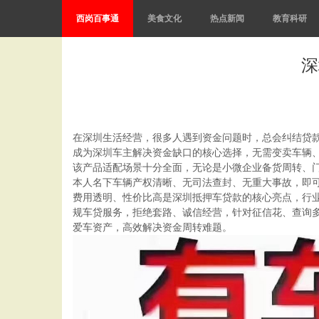
西岗百事通
美食文化
热点新闻
教育科研
深
在深圳生活经营，很多人遇到资金问题时，总会纠结贷
成为深圳车主解决资金缺口的核心选择，无需变卖车辆、无
该产品适配场景十分全面，无论是小微企业备货周转、门
本人名下车辆产权清晰、无司法查封、无重大事故，即
费用透明、性价比高是深圳抵押车贷款的核心亮点，行业底
规车贷服务，拒绝套路、诚信经营，针对征信花、查询
爱车资产，高效解决资金周转难题。