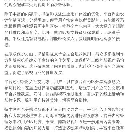
使观众能够享受到视觉上的极致体验。
除了丰富的内容库，熊猫影视还注重用户体验的优化。平台界面设
计简洁直观，分类明确，便于用户快速查找所需影片。智能推荐系
统根据用户的观看历史和喜好，推荐个性化内容，大大提升了观影
的精准度和满意度。此外，熊猫影视支持多终端观看，无论是手
机、平板还是智能电视，都能轻松接入，实现随时随地观影的便
捷。
在版权保护方面，熊猫影视秉承合法合规的原则，与众多影视制作
方和版权机构建立了良好的合作关系，确保所有上线的影视作品均
为正版授权。这不仅保障了内容的质量，也维护了创作者的合法权
益，促进了影视行业的健康发展。
平台还积极融入社交元素，用户可以在影片评论区分享观影感受，
参与讨论，甚至通过弹幕功能实时互动，增强了用户之间的交流和
平台的活跃度。同时，熊猫影视不定期推出丰富多彩的线上活动和
影片专题，吸引用户持续关注，增强平台黏性。
技术创新也是熊猫影视不断前进的动力之一。平台引入了AI智能分
析和大数据处理技术，对海量视频内容进行深度解析，提升内容管
理效率和用户匹配度。未来，熊猫影视计划进一步拓宽内容来源，
增强原创内容的开发力度，打造更多独家精彩剧集，丰富平台独有