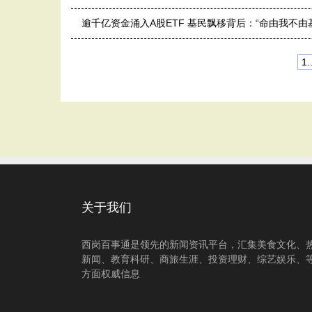
逾千亿资金涌入A股ETF 基民飘移背后：“命由我不由
1..
关于我们
西岗百事通是领先的新闻资讯平台，汇集美食文化、
新闻、教育科研、商旅生涯、投资理财、综艺娱乐、
方面权威信息