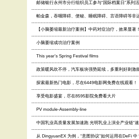
邮储银行永州市分行组织员工参与“国际档案日”系列
帕金森，吞咽障碍、便秘、睡眠障碍、言语障碍等非
【小脑萎缩最新治疗案例】中药对症治疗，效果显著
小脑萎缩成功治疗案例
This year's Spring Festival films
政策暖风吹不停，汽车板块强势延续，多重利好刺激
探索最新热门电影，尽在6449电影网免费在线观看！
享受电影盛宴，尽在8595影院免费看大片
PV module-Assembly-line
中国乳业高质量发展加速跑 光明乳业上演全产业链“速
从 DingyuanEX 为例，“意图协议”如何运用在DeFi 中