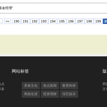
基金经理”
.
<<
190
191
192
193
194
195
196
197
198
199
2
网站标签
版
热点
西
美食文化
热点新闻
教育科研
等多
文
商旅生涯
投资理财
综艺娱乐