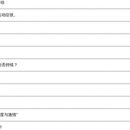
活动
运动症状。
！
能否持续？
度与激情”
？